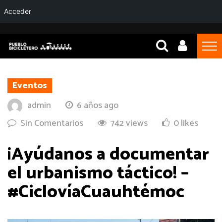
Acceder
Eventos
admin
6 años ago
Sin Comentarios
742 views
0 likes
¡Ayúdanos a documentar
el urbanismo táctico! –
#CiclovíaCuauhtémoc