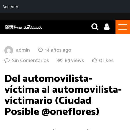
Acceder
admin
14 años ago
Sin Comentarios
63 views
0 likes
Del automovilista-
víctima al automovilista-
victimario (Ciudad
Posible @oneflores)