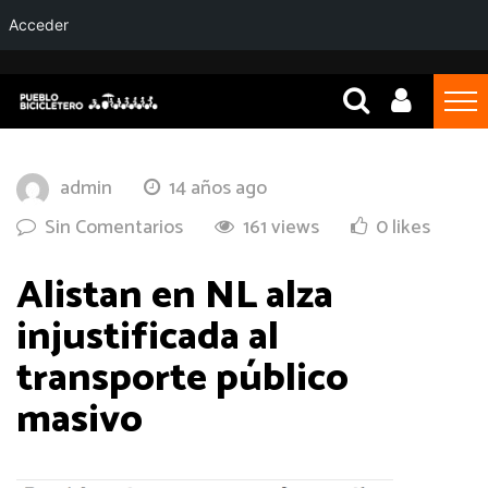
Acceder
admin
14 años ago
Sin Comentarios
161 views
0 likes
Alistan en NL alza
injustificada al
transporte público
masivo