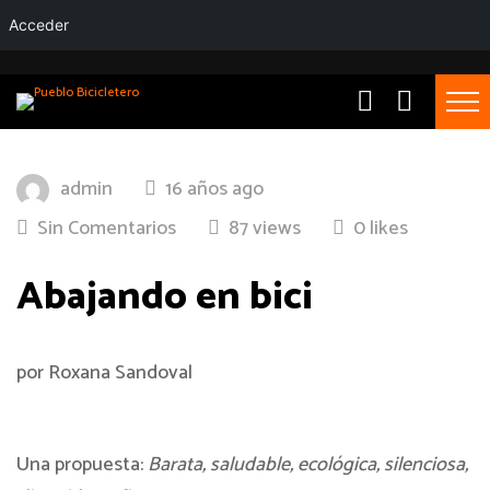
Acceder
admin
16 años ago
Sin Comentarios
87 views
0 likes
Abajando en bici
por Roxana Sandoval
Una propuesta:
Barata, saludable, ecológica, silenciosa,