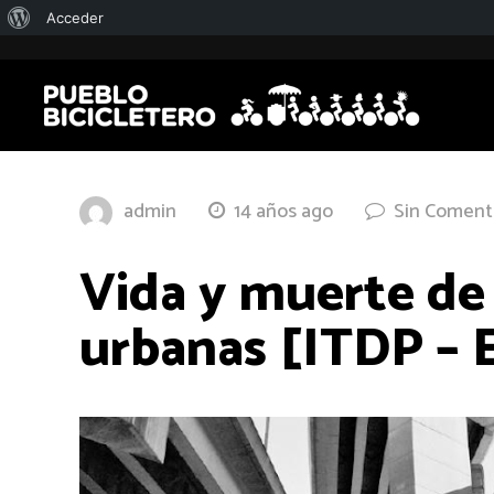
Acerca
Acceder
de
WordPress
admin
14 años ago
Sin Coment
Vida y muerte de 
urbanas [ITDP 