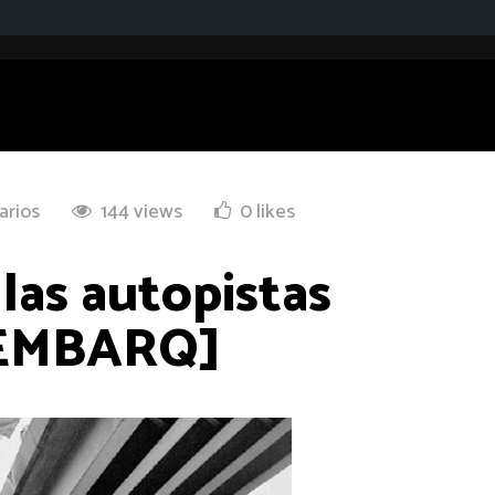
arios
144 views
0 likes
las autopistas
– EMBARQ]