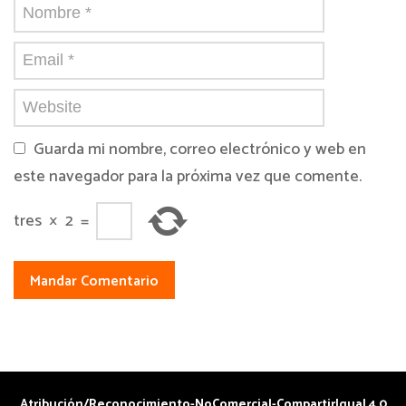
Guarda mi nombre, correo electrónico y web en
este navegador para la próxima vez que comente.
tres
×
2
=
Atribución/Reconocimiento-NoComercial-CompartirIgual 4.0