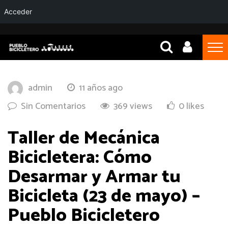
Acceder
admin
11 años ago
Sin Comentarios
369 views
0 likes
Taller de Mecánica
Bicicletera: Cómo
Desarmar y Armar tu
Bicicleta (23 de mayo) –
Pueblo Bicicletero