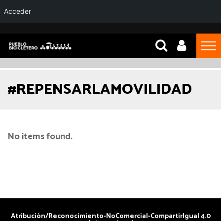
Acceder
#REPENSARLAMOVILIDAD
No items found.
Atribución/Reconocimiento-NoComercial-CompartirIgual 4.0