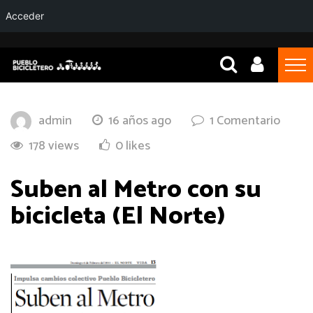
Acceder
admin
16 años ago
1 Comentario
178 views
0 likes
Suben al Metro con su
bicicleta (El Norte)