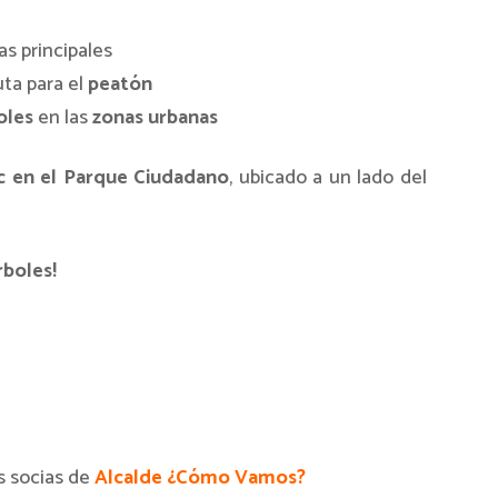
as principales
uta para el
peatón
oles
en las
zonas urbanas
ic en el Parque Ciudadano
, ubicado a un lado del
rboles!
s socias de
Alcalde ¿Cómo Vamos?