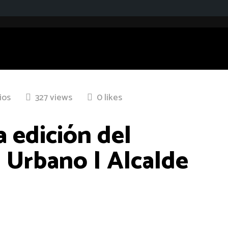
ios
327 views
0 likes
a edición del
 Urbano | Alcalde