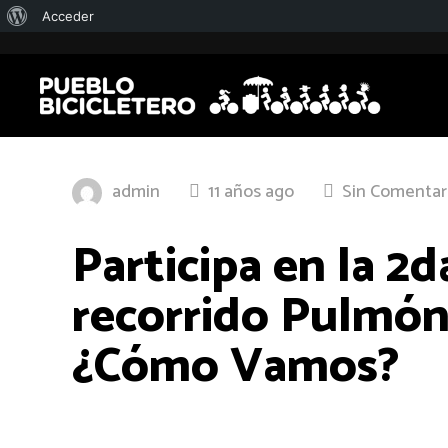
Acerca
Acceder
de
WordPress
admin
11 años ago
Sin Comentar
Participa en la 2d
recorrido Pulmón
¿Cómo Vamos?