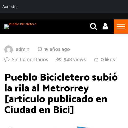
Acceder
admin
15 años ago
Sin Comentarios
548 views
0 likes
Pueblo Bicicletero subió
la rila al Metrorrey
[artículo publicado en
Ciudad en Bici]