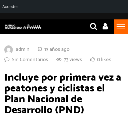
Acceder
admin
13 años ago
Sin Comentarios
73 views
0 likes
Incluye por primera vez a
peatones y ciclistas el
Plan Nacional de
Desarrollo (PND)