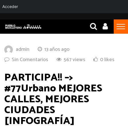
Acceder
admin
13 años ago
Sin Comentarios
567 views
0 likes
PARTICIPA!! –>
#77Urbano MEJORES
CALLES, MEJORES
CIUDADES
[INFOGRAFÍA]