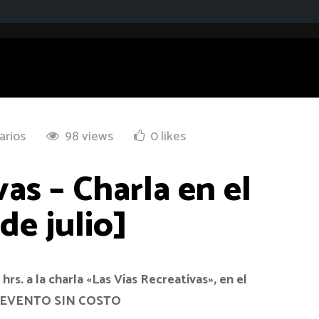
arios
98 views
0 likes
as – Charla en el
de julio]
hrs. a la charla «Las Vías Recreativas», en el
EVENTO SIN COSTO