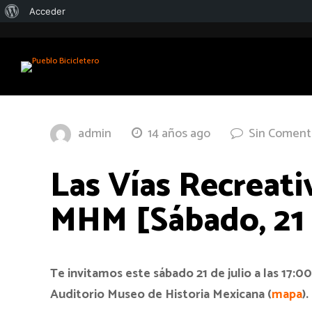
Acerca
Acceder
de
WordPress
admin
14 años ago
Sin Coment
Las Vías Recreativ
MHM [Sábado, 21 
Te invitamos este sábado 21 de julio a las 17:00 
Auditorio Museo de Historia Mexicana (
mapa
).