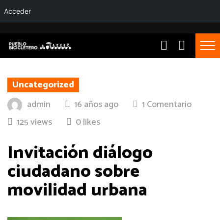
Acceder
Uncategorized
admin
16 años ago
1 Comentario
125 views
0 likes
Invitación diálogo
ciudadano sobre
movilidad urbana