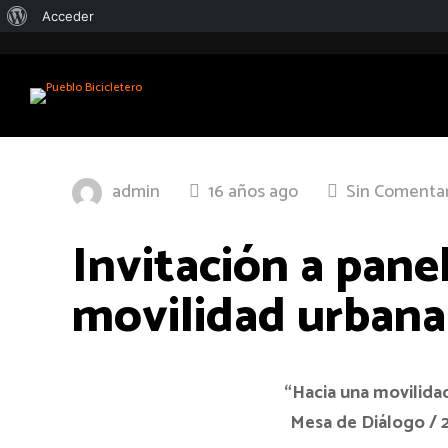
Acerca
Acceder
de
WordPress
admin
16 años ago
Sin Comentar
Invitación a pane
movilidad urbana
“Hacia una movilida
Mesa de Diálogo / 