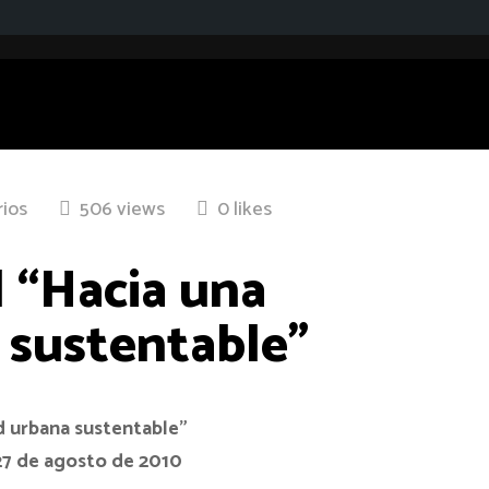
ios
506 views
0 likes
l “Hacia una
 sustentable”
d urbana sustentable”
27 de agosto de 2010