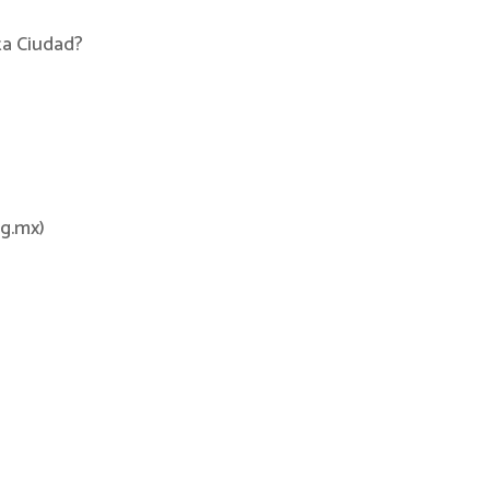
ta Ciudad?
g.mx)