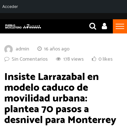
Acceder
admin
16 años ago
Sin Comentarios
178 views
0 likes
Insiste Larrazabal en
modelo caduco de
movilidad urbana:
plantea 70 pasos a
desnivel para Monterrey