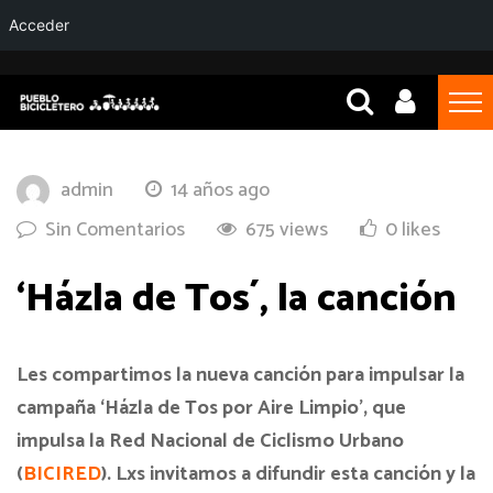
Acceder
admin
14 años ago
Sin Comentarios
675 views
0 likes
‘Házla de Tos´, la canción
Les compartimos la nueva canción para impulsar la
campaña ‘Házla de Tos por Aire Limpio’, que
impulsa la Red Nacional de Ciclismo Urbano
(
BICIRED
). Lxs invitamos a difundir esta canción y la