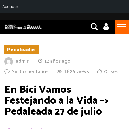
Acceder
Pedaleadas
admin
12 años ago
Sin Comentarios
1.826 views
0 likes
En Bici Vamos
Festejando a la Vida –>
Pedaleada 27 de julio