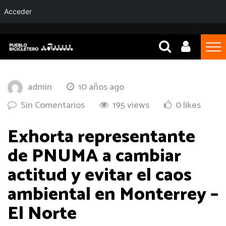
Acceder
admin
10 años ago
Sin Comentarios
195 views
0 likes
Exhorta representante
de PNUMA a cambiar
actitud y evitar el caos
ambiental en Monterrey –
El Norte