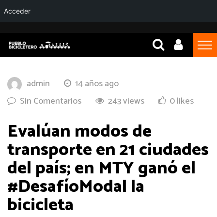
Acceder
admin
14 años ago
Sin Comentarios
243 views
0 likes
Evalúan modos de
transporte en 21 ciudades
del país; en MTY ganó el
#DesafíoModal la
bicicleta