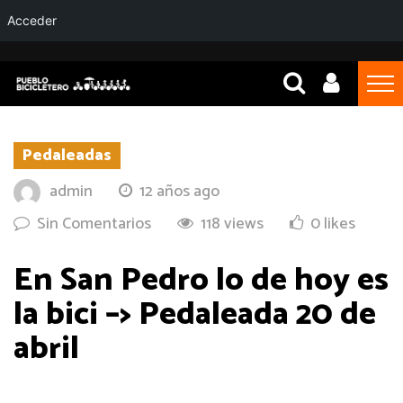
Acceder
Pedaleadas
admin
12 años ago
Sin Comentarios
118 views
0 likes
En San Pedro lo de hoy es
la bici –> Pedaleada 20 de
abril