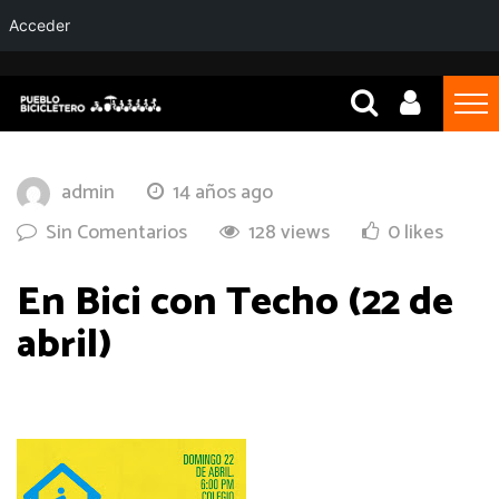
Acceder
admin
14 años ago
Sin Comentarios
128 views
0 likes
En Bici con Techo (22 de
abril)