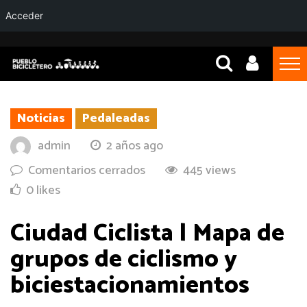
Acceder
Noticias
Pedaleadas
admin
2 años ago
Comentarios cerrados
445 views
0 likes
Ciudad Ciclista | Mapa de
grupos de ciclismo y
biciestacionamientos