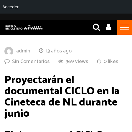
Acceder
admin
13 años ago
Sin Comentarios
369 views
0 likes
Proyectarán el
documental CICLO en la
Cineteca de NL durante
junio