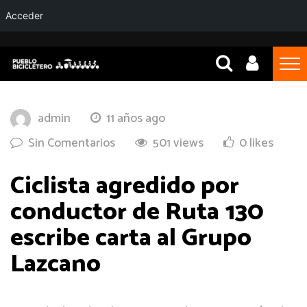
Acceder
admin
11 años ago
Sin Comentarios
501 views
0 likes
Ciclista agredido por
conductor de Ruta 130
escribe carta al Grupo
Lazcano