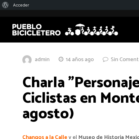
Acerca
Acceder
de
WordPress
admin
14 años ago
Sin Coment
Charla "Personaje
Ciclistas en Mont
agosto)
Changos a la Calle
y
el
Museo de Historia Mexi