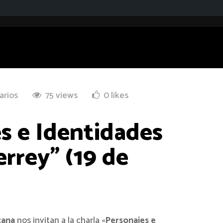
arios
75 views
0 likes
s e Identidades
errey" (19 de
cana
nos invitan a la charla «
Personajes e