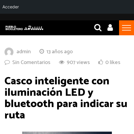
Acceder
admin
13 años ago
Sin Comentarios
907 views
0 likes
Casco inteligente con
iluminación LED y
bluetooth para indicar su
ruta