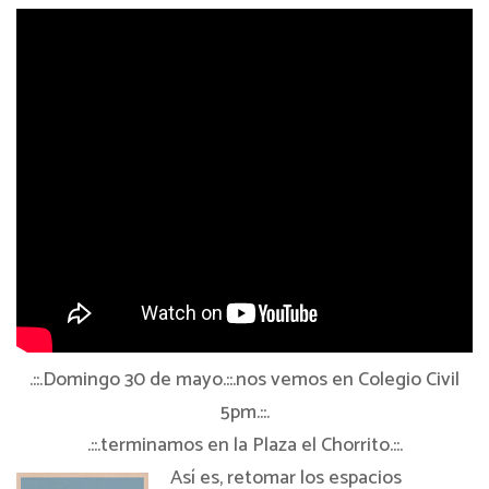
.::.Domingo 30 de mayo.::.nos vemos en Colegio Civil
5pm.::.
.::.terminamos en la Plaza el Chorrito.::.
Así es, retomar los espacios