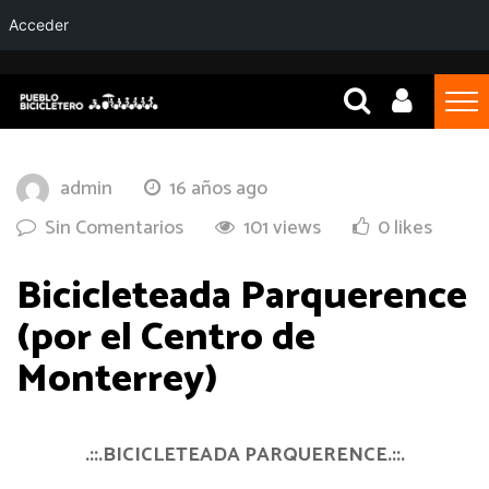
Acceder
admin
16 años ago
Sin Comentarios
101 views
0 likes
Bicicleteada Parquerence
(por el Centro de
Monterrey)
.::.BICICLETEADA PARQUERENCE.::.