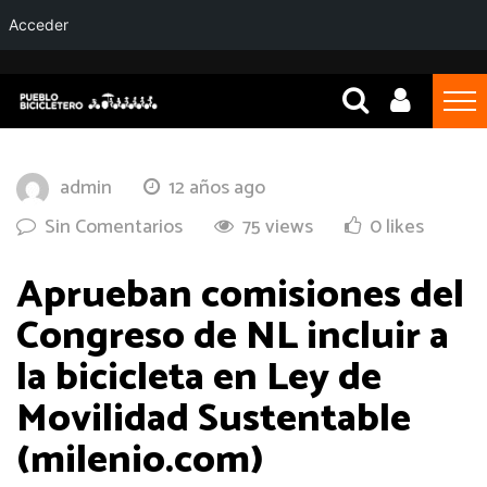
Acceder
admin
12 años ago
Sin Comentarios
75 views
0 likes
Aprueban comisiones del
Congreso de NL incluir a
la bicicleta en Ley de
Movilidad Sustentable
(milenio.com)