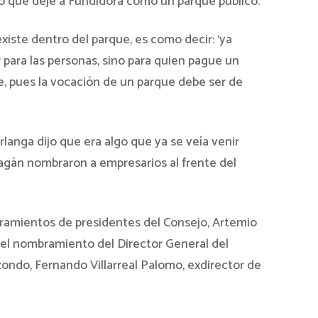
ió que deje a Fundidora como un parque público.
existe dentro del parque, es como decir: ‘ya
 para las personas, sino para quien pague un
le, pues la vocación de un parque debe ser de
rlanga dijo que era algo que ya se veía venir
agán nombraron a empresarios al frente del
mbramientos de presidentes del Consejo, Artemio
n el nombramiento del Director General del
ondo, Fernando Villarreal Palomo, exdirector de