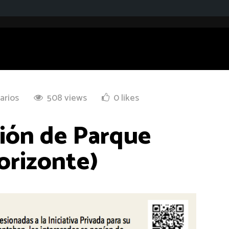
arios
508 views
0 likes
ción de Parque
orizonte)