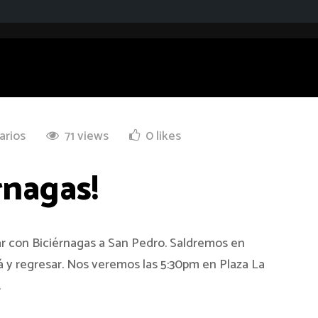
arios
71 views
0 likes
rnagas!
r con Biciérnagas a San Pedro. Saldremos en
á y regresar. Nos veremos las 5:30pm en Plaza La
.