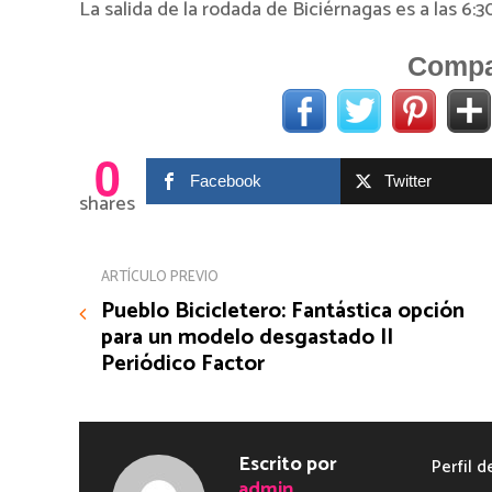
La salida de la rodada de Biciérnagas es a las 6:
Compar
0
Facebook
Twitter
shares
ARTÍCULO PREVIO
Pueblo Bicicletero: Fantástica opción
para un modelo desgastado ||
Periódico Factor
Escrito por
Perfil d
admin