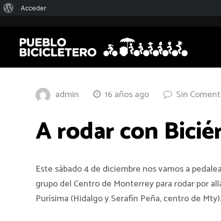
Acerca
Acceder
de
WordPress
admin
16 años ago
Sin Coment
A rodar con Bicié
Este sábado 4 de diciembre nos vamos a pedalea
grupo del Centro de Monterrey para rodar por all
Purísima (Hidalgo y Serafín Peña, centro de Mty)