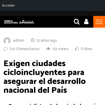
Acceder
admin
13 años ago
Sin Comentarios
112 views
0 likes
Exigen ciudades
cicloincluyentes para
asegurar el desarrollo
nacional del País