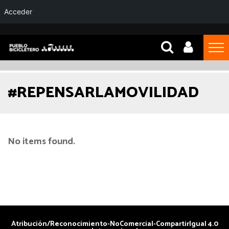
Acceder
#REPENSARLAMOVILIDAD
No items found.
Atribución/Reconocimiento-NoComercial-CompartirIgual 4.0