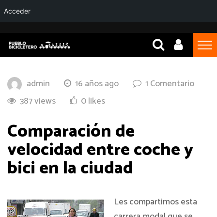
Acceder
admin
16 años ago
1 Comentario
387 views
0 likes
Comparación de
velocidad entre coche y
bici en la ciudad
Les compartimos esta
carrera modal que se