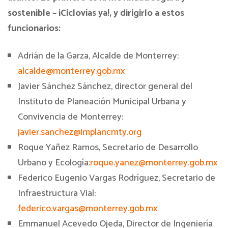
sostenible – ¡Ciclovías ya!, y dirigirlo a estos
funcionarios:
Adrián de la Garza, Alcalde de Monterrey:
alcalde@monterrey.gob.mx
Javier Sánchez Sánchez, director general del
Instituto de Planeación Municipal Urbana y
Convivencia de Monterrey:
javier.sanchez@implancmty.org
Roque Yañez Ramos, Secretario de Desarrollo
Urbano y Ecología:
roque.yanez@monterrey.gob.mx
Federico Eugenio Vargas Rodríguez, Secretario de
Infraestructura Vial:
federico.vargas@monterrey.gob.mx
Emmanuel Acevedo Ojeda, Director de Ingeniería