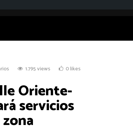
rios
1.795 views
0 likes
le Oriente-
rá servicios
a zona